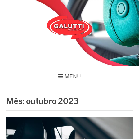
Pular
para
o
conteúdo
GALUTTI
Blog – Galutti
MENU
Mês:
outubro 2023