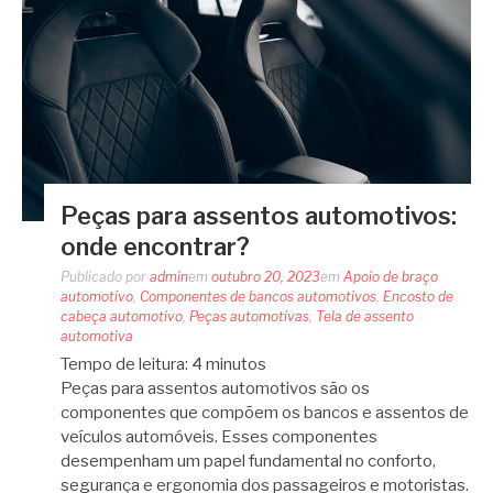
Peças para assentos automotivos:
onde encontrar?
Publicado por
admin
em
outubro 20, 2023
em
Apoio de braço
automotivo
,
Componentes de bancos automotivos
,
Encosto de
cabeça automotivo
,
Peças automotivas
,
Tela de assento
automotiva
Tempo de leitura:
4
minutos
Peças para assentos automotivos são os
componentes que compõem os bancos e assentos de
veículos automóveis. Esses componentes
desempenham um papel fundamental no conforto,
segurança e ergonomia dos passageiros e motoristas.