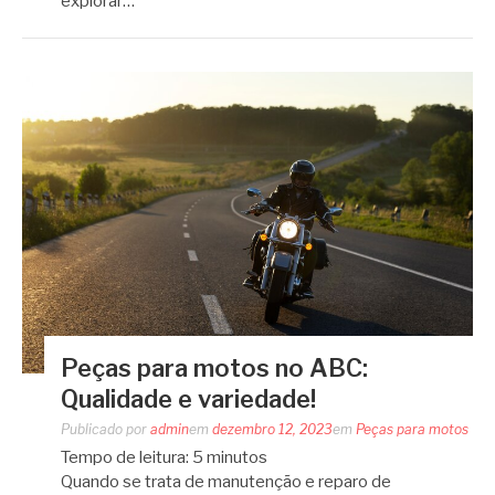
explorar…
Peças para motos no ABC:
Qualidade e variedade!
Publicado por
admin
em
dezembro 12, 2023
em
Peças para motos
Tempo de leitura:
5
minutos
Quando se trata de manutenção e reparo de