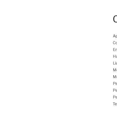
Ap
Co
En
Ha
Li
M
Mo
Pe
P
Pe
Te