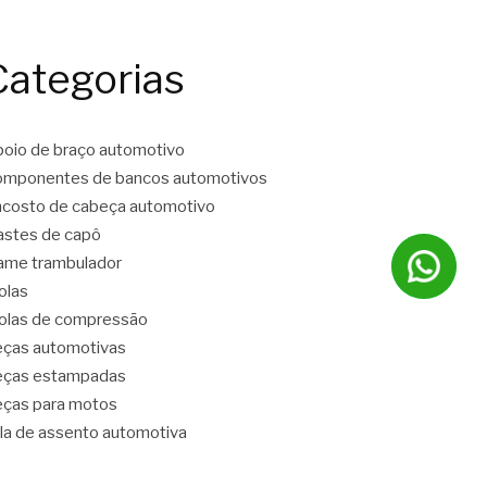
Categorias
oio de braço automotivo
mponentes de bancos automotivos
costo de cabeça automotivo
stes de capô
ame trambulador
olas
las de compressão
ças automotivas
eças estampadas
ças para motos
la de assento automotiva