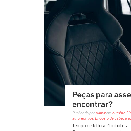
Peças para asse
encontrar?
Publicado por
admin
em
outubro 20
automotivos
,
Encosto de cabeça a
Tempo de leitura:
4
minutos