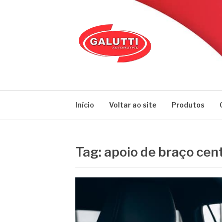
Pular
para
o
conteúdo
GALUTTI
Blog – Galutti
Início
Voltar ao site
Produtos
Tag:
apoio de braço ce