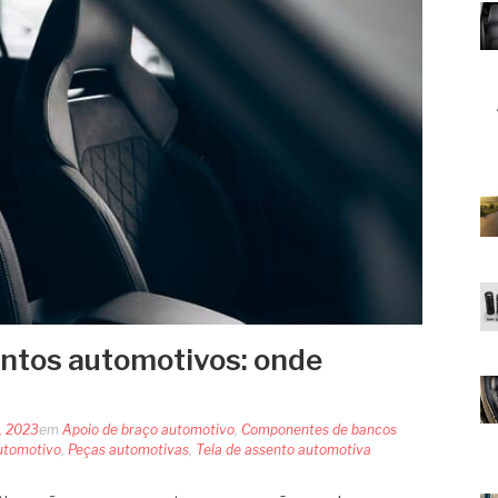
ntos automotivos: onde
, 2023
em
Apoio de braço automotivo
,
Componentes de bancos
utomotivo
,
Peças automotivas
,
Tela de assento automotiva