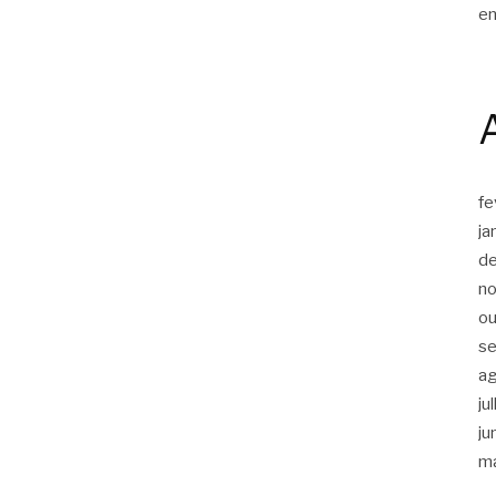
en
fe
ja
d
n
ou
s
a
ju
ju
m