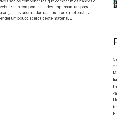
tivos são os componentes que compõem os bancos e
óveis. Esses componentes desempenham um papel
urança e ergonomia dos passageiros e motoristas.
eender um pouco acerca deste material,…
Ca
e 
Mo
fu
Pe
va
Li
tr
Pe