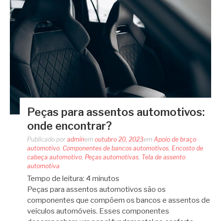
Peças para assentos automotivos:
onde encontrar?
Publicado por
admin
em
outubro 20, 2023
em
Apoio de braço
automotivo
,
Componentes de bancos automotivos
,
Encosto de
cabeça automotivo
,
Peças automotivas
,
Tela de assento
automotiva
Tempo de leitura:
4
minutos
Peças para assentos automotivos são os
componentes que compõem os bancos e assentos de
veículos automóveis. Esses componentes