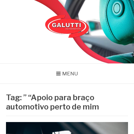
Pular
para
o
conteúdo
GALUTTI
Blog – Galutti
MENU
Tag:
” “Apoio para braço
automotivo perto de mim