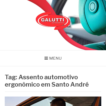
Pular
para
o
conteúdo
GALUTTI
Blog – Galutti
MENU
Tag:
Assento automotivo
ergonômico em Santo André