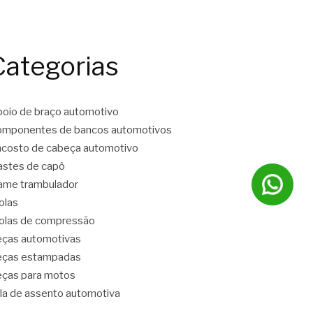
Categorias
oio de braço automotivo
mponentes de bancos automotivos
costo de cabeça automotivo
stes de capô
ame trambulador
olas
las de compressão
ças automotivas
eças estampadas
ças para motos
la de assento automotiva