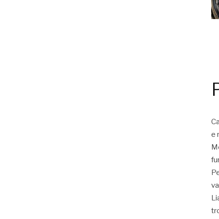
Ca
e 
Mo
fu
Pe
va
Li
tr