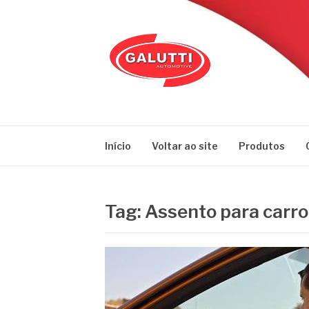
Pular
para
o
conteúdo
GALUTTI
Blog – Galutti
Início
Voltar ao site
Produtos
Tag:
Assento para carro