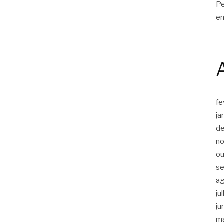
Pe
en
fe
ja
d
n
ou
s
a
ju
ju
m