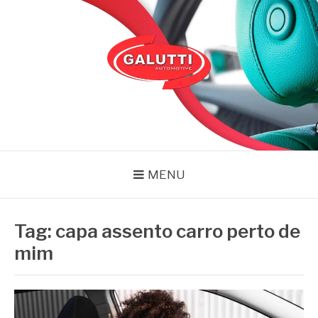
Pular
para
o
conteúdo
GALUTTI
Blog – Galutti
MENU
Tag:
capa assento carro perto de
mim