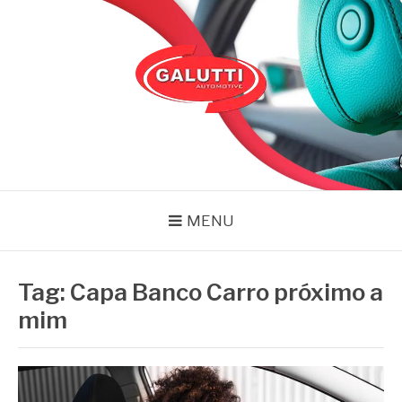
Pular
para
o
conteúdo
GALUTTI
Blog – Galutti
MENU
Tag:
Capa Banco Carro próximo a
mim