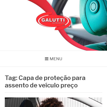
Pular
para
o
conteúdo
GALUTTI
Blog – Galutti
MENU
Tag:
Capa de proteção para
assento de veículo preço