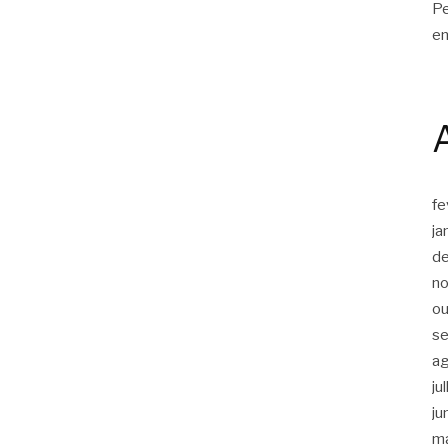
Pe
en
fe
ja
d
n
ou
s
a
ju
ju
m