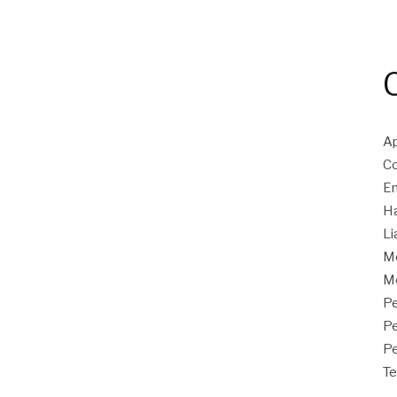
Ap
Co
En
Ha
Li
M
Mo
Pe
P
Pe
Te