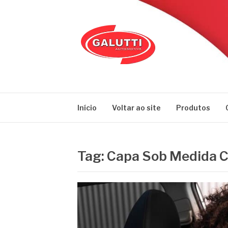
Pular
para
o
conteúdo
GALUTTI
Blog – Galutti
Início
Voltar ao site
Produtos
Tag:
Capa Sob Medida C