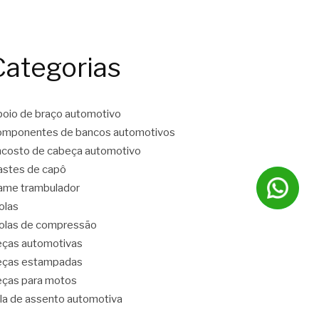
Categorias
oio de braço automotivo
mponentes de bancos automotivos
costo de cabeça automotivo
stes de capô
ame trambulador
olas
las de compressão
ças automotivas
eças estampadas
ças para motos
la de assento automotiva