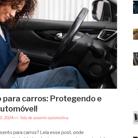
 para carros: Protegendo e
automóvel!
20, 2024
em
Tela de assento automotiva
ento para carros? Leia esse post, onde