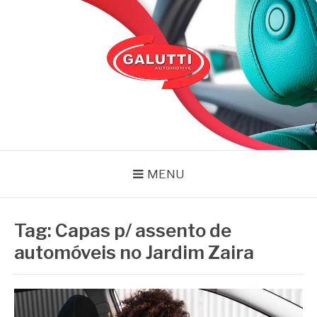
Pular
para
o
conteúdo
GALUTTI
Blog – Galutti
MENU
Tag:
Capas p/ assento de
automóveis no Jardim Zaira