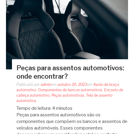
Peças para assentos automotivos:
onde encontrar?
Publicado por
admin
em
outubro 20, 2023
em
Apoio de braço
automotivo
,
Componentes de bancos automotivos
,
Encosto de
cabeça automotivo
,
Peças automotivas
,
Tela de assento
automotiva
Tempo de leitura:
4
minutos
Peças para assentos automotivos são os
componentes que compõem os bancos e assentos de
veículos automóveis. Esses componentes