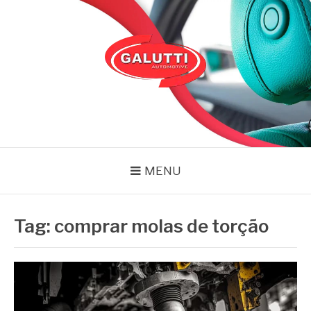
Pular
para
o
conteúdo
GALUTTI
Blog – Galutti
MENU
Tag:
comprar molas de torção