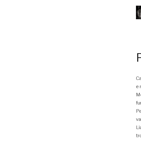
Ca
e 
Mo
fu
Pe
va
Li
tr