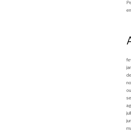
Pe
en
fe
ja
d
n
ou
s
a
ju
ju
m