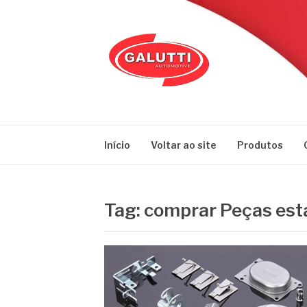
Pular
para
o
conteúdo
GALUTTI
Blog – Galutti
Início
Voltar ao site
Produtos
Tag:
comprar Peças est