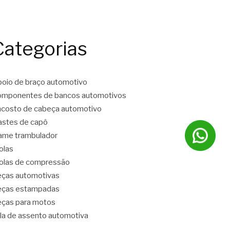
Categorias
oio de braço automotivo
mponentes de bancos automotivos
costo de cabeça automotivo
stes de capô
ame trambulador
olas
las de compressão
ças automotivas
eças estampadas
ças para motos
la de assento automotiva