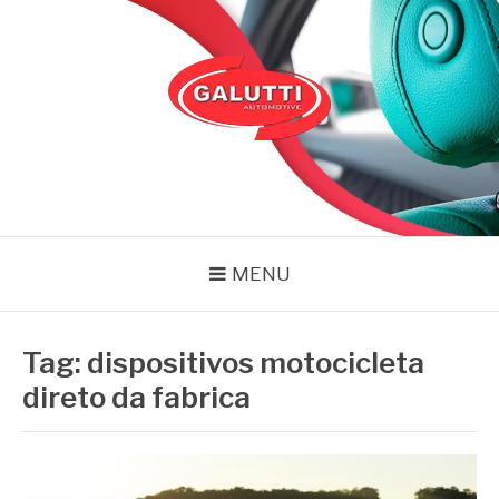
Pular
para
o
conteúdo
GALUTTI
Blog – Galutti
MENU
Tag:
dispositivos motocicleta
direto da fabrica