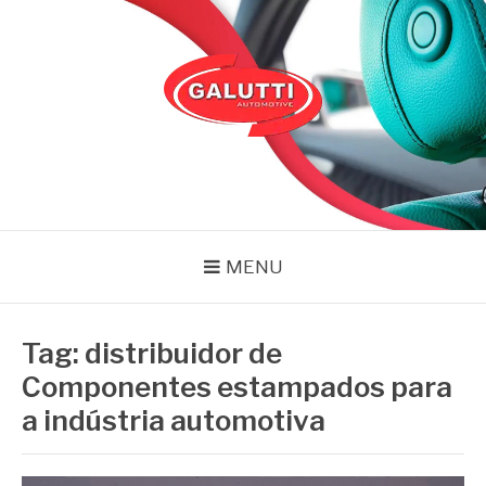
Pular
para
o
conteúdo
GALUTTI
Blog – Galutti
MENU
Tag:
distribuidor de
Componentes estampados para
a indústria automotiva