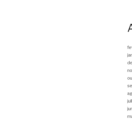
fe
ja
d
n
ou
s
a
ju
ju
m