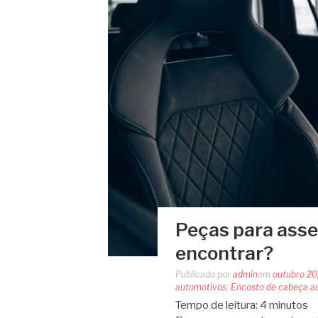
Peças para asse
encontrar?
Publicado por
admin
em
outubro 20
automotivos
,
Encosto de cabeça a
Tempo de leitura:
4
minutos