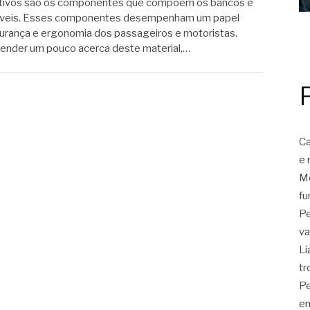
tivos são os componentes que compõem os bancos e
óveis. Esses componentes desempenham um papel
urança e ergonomia dos passageiros e motoristas.
eender um pouco acerca deste material,…
Ca
e 
Mo
fu
Pe
va
Li
tr
Pe
en