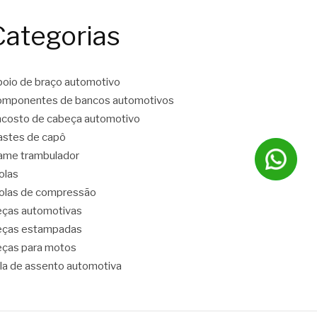
Categorias
oio de braço automotivo
mponentes de bancos automotivos
costo de cabeça automotivo
stes de capô
ame trambulador
olas
las de compressão
ças automotivas
eças estampadas
ças para motos
la de assento automotiva