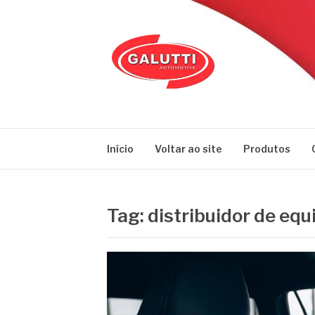
Pular
para
o
conteúdo
GALUTTI
Blog – Galutti
Início
Voltar ao site
Produtos
Tag:
distribuidor de eq