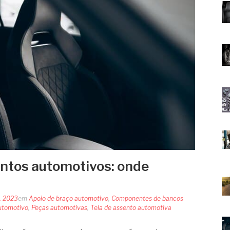
ntos automotivos: onde
, 2023
em
Apoio de braço automotivo
,
Componentes de bancos
utomotivo
,
Peças automotivas
,
Tela de assento automotiva