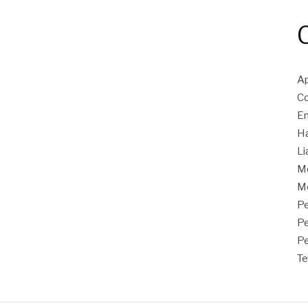
Ap
Co
En
Ha
Li
M
Mo
Pe
P
Pe
Te