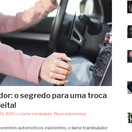
or: o segredo para uma troca
eita!
23, 2023
em
Liame trambulador
,
Peças automotivas
onentes automotivos existentes, o liame trambulador