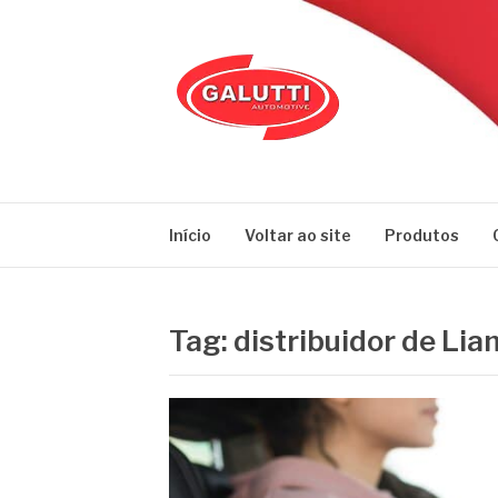
Pular
para
o
conteúdo
GALUTTI
Blog – Galutti
Início
Voltar ao site
Produtos
Tag:
distribuidor de Li