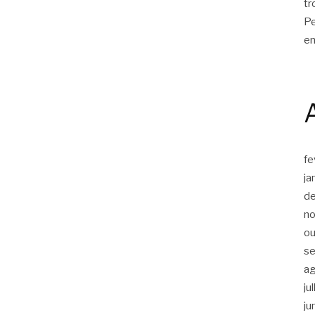
tr
Pe
en
fe
ja
d
n
ou
s
a
ju
ju