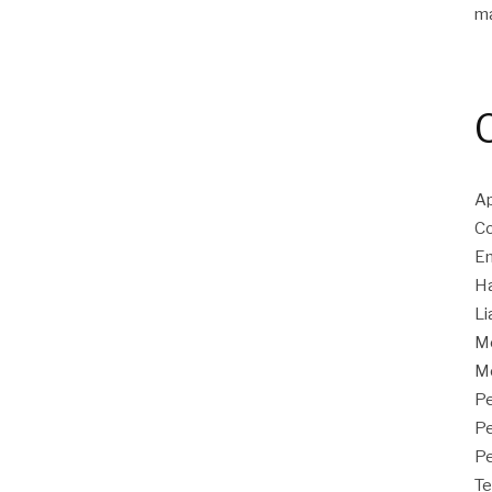
m
Ap
Co
En
Ha
Li
M
Mo
Pe
P
Pe
Te