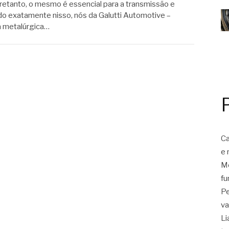
retanto, o mesmo é essencial para a transmissão e
do exatamente nisso, nós da Galutti Automotive –
a metalúrgica…
Ca
e 
Mo
fu
Pe
va
Li