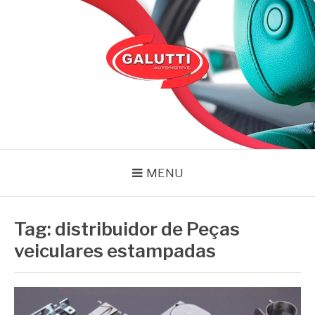
Pular
para
o
conteúdo
GALUTTI
Blog – Galutti
MENU
Tag:
distribuidor de Peças
veiculares estampadas