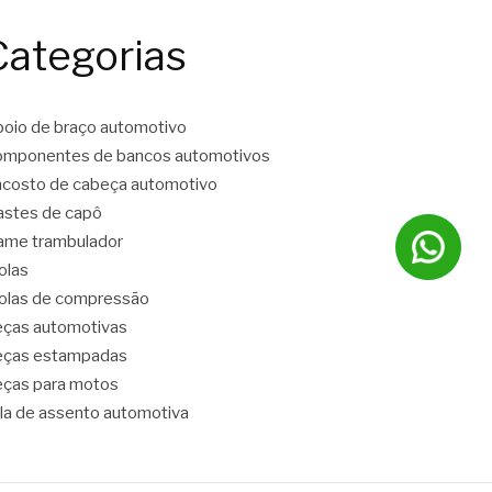
Categorias
oio de braço automotivo
mponentes de bancos automotivos
costo de cabeça automotivo
stes de capô
ame trambulador
olas
las de compressão
ças automotivas
eças estampadas
ças para motos
la de assento automotiva