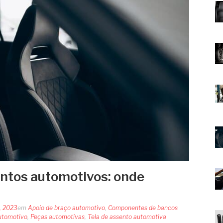
ntos automotivos: onde
, 2023
em
Apoio de braço automotivo
,
Componentes de bancos
utomotivo
,
Peças automotivas
,
Tela de assento automotiva