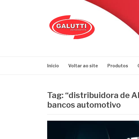
Pular
para
o
conteúdo
GALUTTI
Blog – Galutti
Início
Voltar ao site
Produtos
Tag:
“distribuidora de 
bancos automotivo