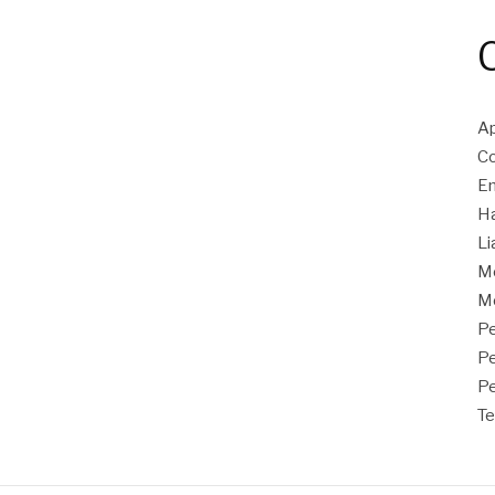
Ap
Co
En
Ha
Li
M
Mo
Pe
P
Pe
Te