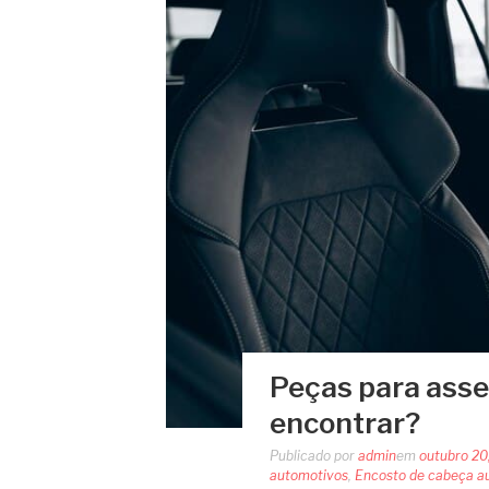
Peças para asse
encontrar?
Publicado por
admin
em
outubro 20
automotivos
,
Encosto de cabeça a