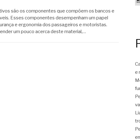
tivos são os componentes que compõem os bancos e
óveis. Esses componentes desempenham um papel
urança e ergonomia dos passageiros e motoristas.
eender um pouco acerca deste material,…
Ca
e 
Mo
fu
Pe
va
Li
tr
Pe
en