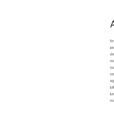
fe
ja
d
n
ou
s
a
ju
ju
m