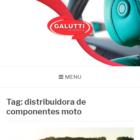
Pular
para
o
conteúdo
GALUTTI
Blog – Galutti
MENU
Tag:
distribuidora de
componentes moto