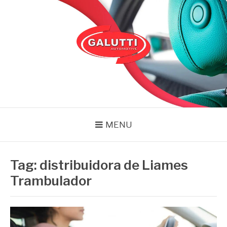
Pular
para
o
conteúdo
GALUTTI
Blog – Galutti
MENU
Tag:
distribuidora de Liames
Trambulador