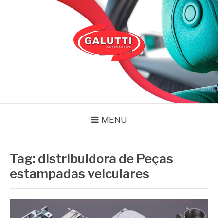
Pular
para
o
conteúdo
GALUTTI
Blog – Galutti
MENU
Tag:
distribuidora de Peças
estampadas veiculares