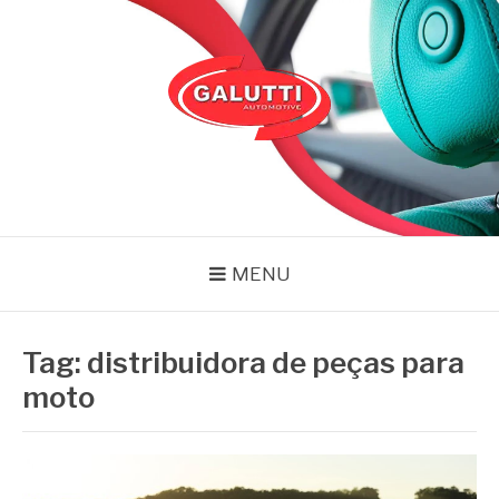
Pular
para
o
conteúdo
GALUTTI
Blog – Galutti
MENU
Tag:
distribuidora de peças para
moto