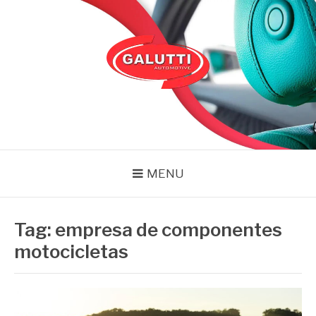
Pular
para
o
conteúdo
GALUTTI
Blog – Galutti
MENU
Tag:
empresa de componentes
motocicletas