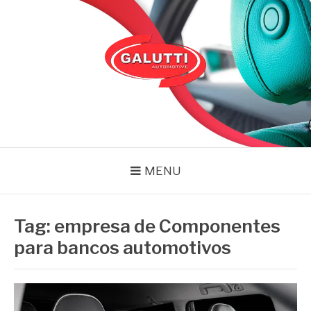
Pular
para
o
conteúdo
GALUTTI
Blog – Galutti
MENU
Tag:
empresa de Componentes
para bancos automotivos