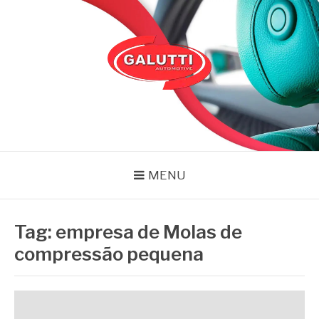
Pular
para
o
conteúdo
GALUTTI
Blog – Galutti
MENU
Tag:
empresa de Molas de
compressão pequena