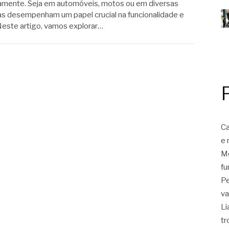
iamente. Seja em automóveis, motos ou em diversas
as desempenham um papel crucial na funcionalidade e
Neste artigo, vamos explorar…
Ca
e 
Mo
fu
Pe
va
Li
tr