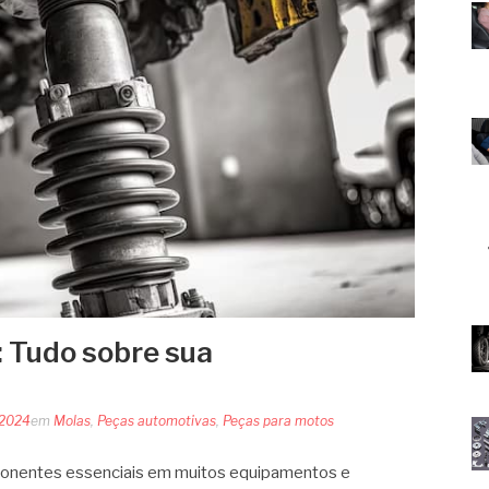
: Tudo sobre sua
 2024
em
Molas
,
Peças automotivas
,
Peças para motos
ponentes essenciais em muitos equipamentos e