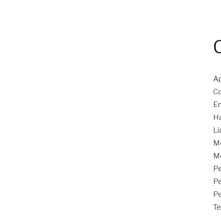
Ap
Co
En
Ha
Li
M
Mo
Pe
P
Pe
Te