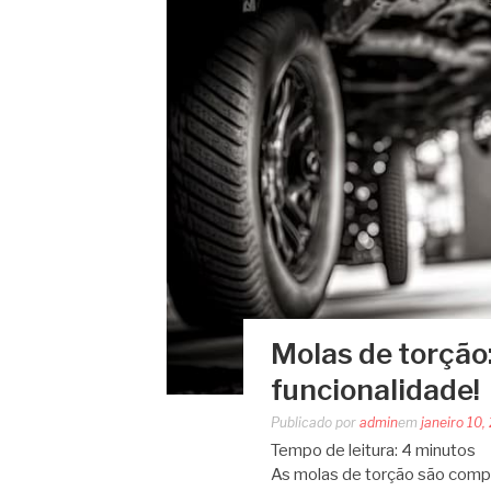
Molas de torção
funcionalidade!
Publicado por
admin
em
janeiro 10,
Tempo de leitura:
4
minutos
As molas de torção são com