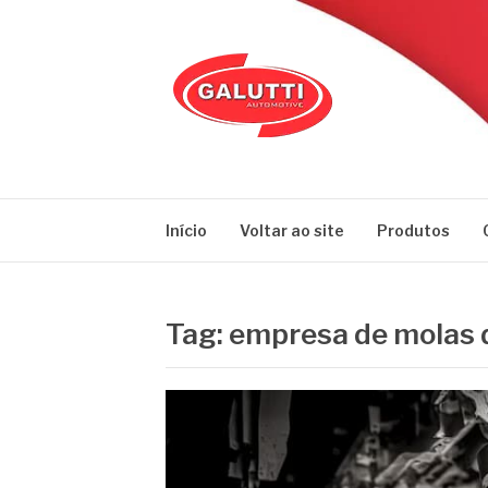
Pular
para
o
conteúdo
GALUTTI
Blog – Galutti
Início
Voltar ao site
Produtos
Tag:
empresa de molas d