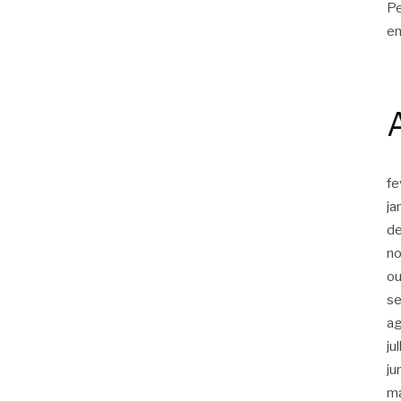
Pe
en
fe
ja
d
n
ou
s
a
ju
ju
m