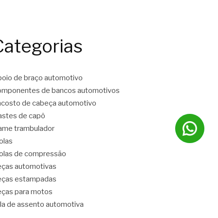
Categorias
oio de braço automotivo
mponentes de bancos automotivos
costo de cabeça automotivo
stes de capô
ame trambulador
olas
las de compressão
ças automotivas
eças estampadas
ças para motos
la de assento automotiva