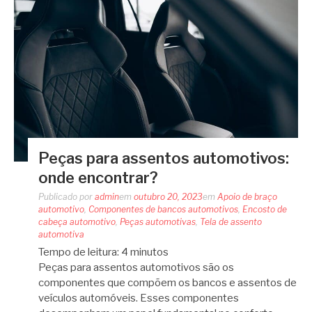
Peças para assentos automotivos:
onde encontrar?
Publicado por
admin
em
outubro 20, 2023
em
Apoio de braço
automotivo
,
Componentes de bancos automotivos
,
Encosto de
cabeça automotivo
,
Peças automotivas
,
Tela de assento
automotiva
Tempo de leitura:
4
minutos
Peças para assentos automotivos são os
componentes que compõem os bancos e assentos de
veículos automóveis. Esses componentes