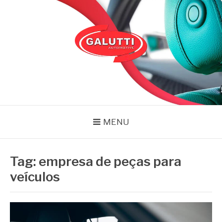
Pular
para
o
conteúdo
GALUTTI
Blog – Galutti
MENU
Tag:
empresa de peças para
veículos