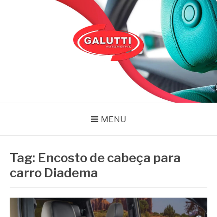
Pular
para
o
conteúdo
GALUTTI
Blog – Galutti
MENU
Tag:
Encosto de cabeça para
carro Diadema