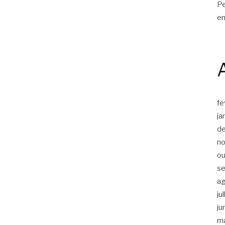
Pe
en
fe
ja
d
n
ou
s
a
ju
ju
m