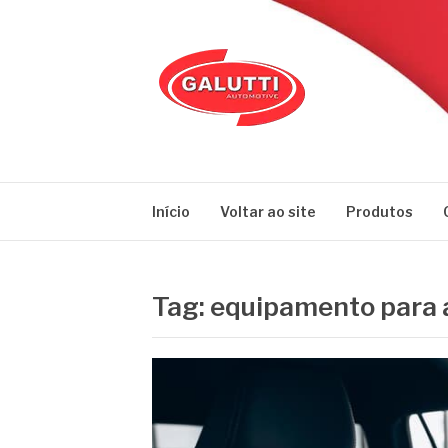
Pular
para
o
conteúdo
GALUTTI
Blog – Galutti
Início
Voltar ao site
Produtos
Tag:
equipamento para 