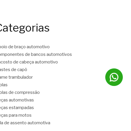
Categorias
oio de braço automotivo
mponentes de bancos automotivos
costo de cabeça automotivo
stes de capô
ame trambulador
olas
las de compressão
ças automotivas
eças estampadas
ças para motos
la de assento automotiva