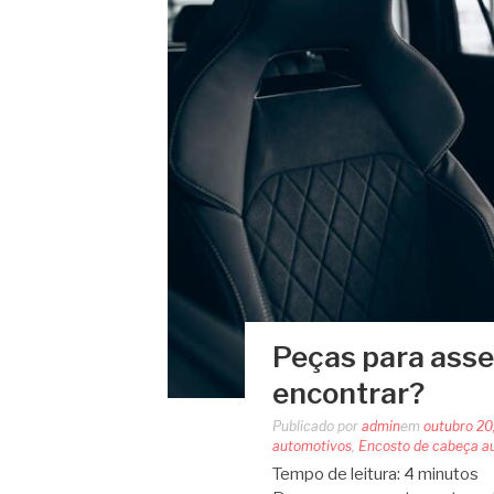
Peças para asse
encontrar?
Publicado por
admin
em
outubro 20
automotivos
,
Encosto de cabeça a
Tempo de leitura:
4
minutos