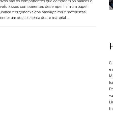
tivos são os componentes que compõem os bancos e
óveis. Esses componentes desempenham um papel
urança e ergonomia dos passageiros e motoristas.
eender um pouco acerca deste material,…
Ca
e 
Mo
fu
Pe
va
Li
tr