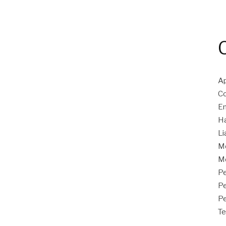
Ap
Co
En
Ha
Li
M
Mo
Pe
P
Pe
Te