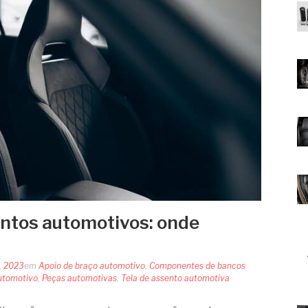
ntos automotivos: onde
, 2023
em
Apoio de braço automotivo
,
Componentes de bancos
utomotivo
,
Peças automotivas
,
Tela de assento automotiva