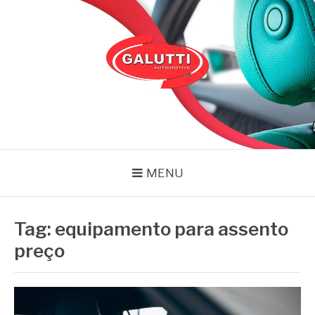
Pular
para
o
conteúdo
GALUTTI
Blog – Galutti
MENU
Tag:
equipamento para assento
preço