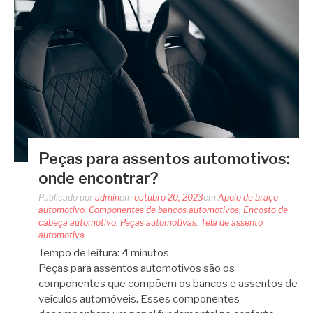
Peças para assentos automotivos:
onde encontrar?
Publicado por
admin
em
outubro 20, 2023
em
Apoio de braço
automotivo
,
Componentes de bancos automotivos
,
Encosto de
cabeça automotivo
,
Peças automotivas
,
Tela de assento
automotiva
Tempo de leitura:
4
minutos
Peças para assentos automotivos são os
componentes que compõem os bancos e assentos de
veículos automóveis. Esses componentes