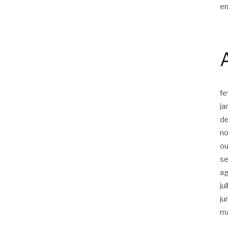
en
fe
ja
d
n
ou
s
a
ju
ju
m