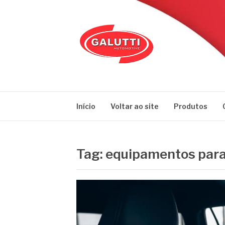
Pular
para
o
conteúdo
GALUTTI
Blog – Galutti
Início
Voltar ao site
Produtos
Tag:
equipamentos para