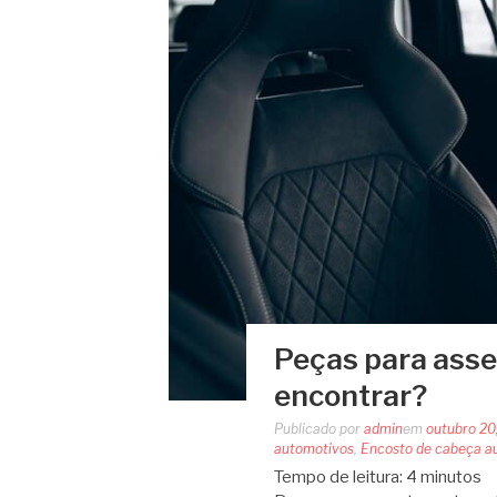
Peças para asse
encontrar?
Publicado por
admin
em
outubro 20
automotivos
,
Encosto de cabeça a
Tempo de leitura:
4
minutos