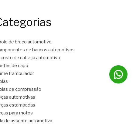
Categorias
oio de braço automotivo
mponentes de bancos automotivos
costo de cabeça automotivo
stes de capô
ame trambulador
olas
las de compressão
ças automotivas
eças estampadas
ças para motos
la de assento automotiva