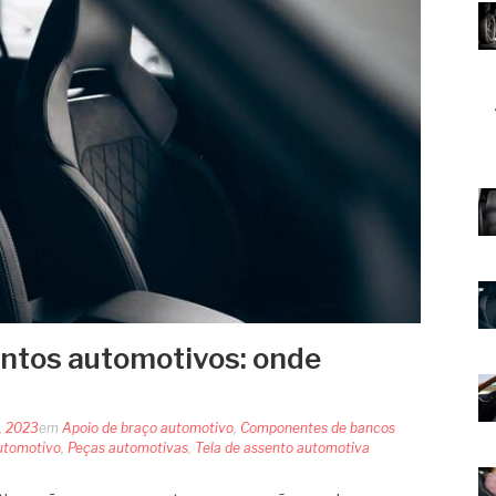
ntos automotivos: onde
, 2023
em
Apoio de braço automotivo
,
Componentes de bancos
utomotivo
,
Peças automotivas
,
Tela de assento automotiva