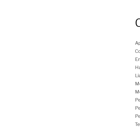
Ap
Co
En
Ha
Li
M
Mo
Pe
P
Pe
Te