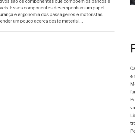
tivos são os componentes que compõem os bancos e
óveis. Esses componentes desempenham um papel
urança e ergonomia dos passageiros e motoristas.
eender um pouco acerca deste material,…
Ca
e 
Mo
fu
Pe
va
Li
tr
Pe