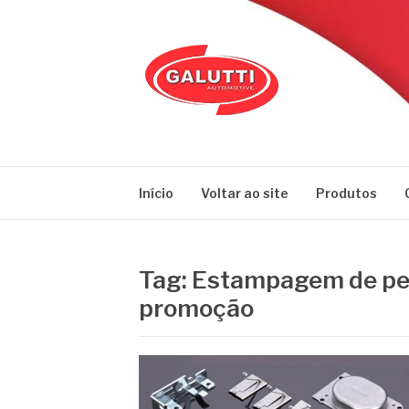
Pular
para
o
conteúdo
GALUTTI
Blog – Galutti
Início
Voltar ao site
Produtos
Tag:
Estampagem de pe
promoção