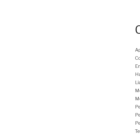
Ap
Co
En
Ha
Li
M
Mo
Pe
P
Pe
Te