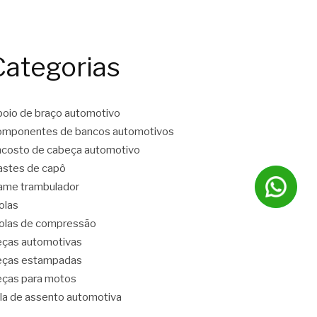
Categorias
oio de braço automotivo
mponentes de bancos automotivos
costo de cabeça automotivo
stes de capô
ame trambulador
olas
las de compressão
ças automotivas
eças estampadas
ças para motos
la de assento automotiva