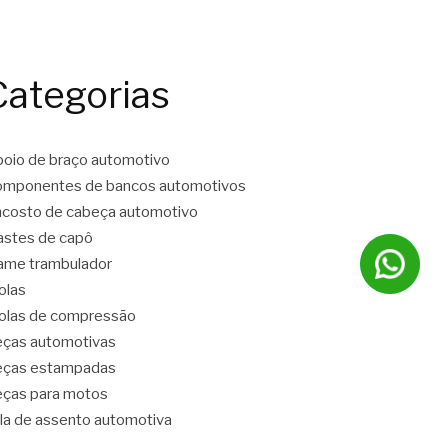
Categorias
oio de braço automotivo
mponentes de bancos automotivos
costo de cabeça automotivo
stes de capô
ame trambulador
olas
las de compressão
ças automotivas
eças estampadas
ças para motos
la de assento automotiva