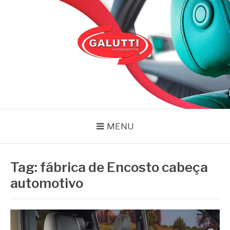
Pular
para
o
conteúdo
GALUTTI
Blog – Galutti
MENU
Tag:
fábrica de Encosto cabeça
automotivo