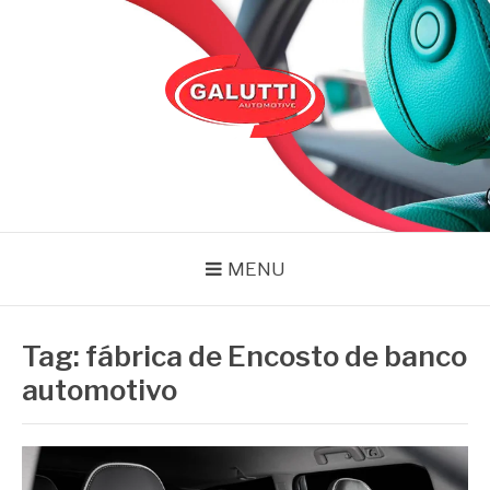
Pular
para
o
conteúdo
GALUTTI
Blog – Galutti
MENU
Tag:
fábrica de Encosto de banco
automotivo