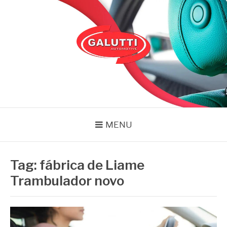
Pular
para
o
conteúdo
GALUTTI
Blog – Galutti
MENU
Tag:
fábrica de Liame
Trambulador novo