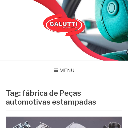
Pular
para
o
conteúdo
GALUTTI
Blog – Galutti
MENU
Tag:
fábrica de Peças
automotivas estampadas