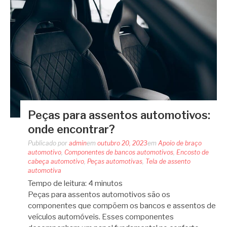
Peças para assentos automotivos:
onde encontrar?
Publicado por
admin
em
outubro 20, 2023
em
Apoio de braço
automotivo
,
Componentes de bancos automotivos
,
Encosto de
cabeça automotivo
,
Peças automotivas
,
Tela de assento
automotiva
Tempo de leitura:
4
minutos
Peças para assentos automotivos são os
componentes que compõem os bancos e assentos de
veículos automóveis. Esses componentes