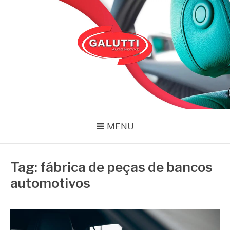
Pular
para
o
conteúdo
GALUTTI
Blog – Galutti
MENU
Tag:
fábrica de peças de bancos
automotivos