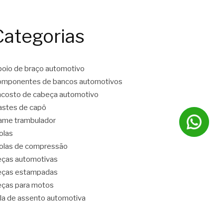
Categorias
oio de braço automotivo
mponentes de bancos automotivos
costo de cabeça automotivo
stes de capô
ame trambulador
olas
las de compressão
ças automotivas
eças estampadas
ças para motos
la de assento automotiva