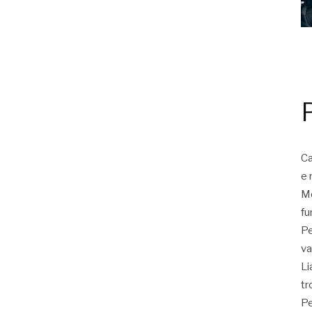
Ca
e 
Mo
fu
Pe
va
Li
tr
Pe