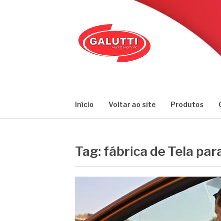
Pular
para
o
conteúdo
GALUTTI
Blog – Galutti
Início
Voltar ao site
Produtos
Tag:
fábrica de Tela par