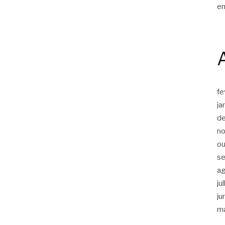
en
fe
ja
d
n
ou
s
a
ju
ju
m