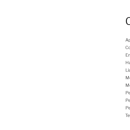
Ap
Co
En
Ha
Li
M
Mo
Pe
P
Pe
Te