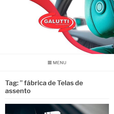
Pular
para
o
conteúdo
GALUTTI
Blog – Galutti
MENU
Tag:
” fábrica de Telas de
assento