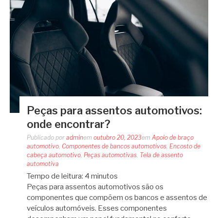
Peças para assentos automotivos:
onde encontrar?
Publicado por
admin
em
outubro 20, 2023
em
Apoio de braço
automotivo
,
Componentes de bancos automotivos
,
Encosto de
cabeça automotivo
,
Peças automotivas
,
Tela de assento
automotiva
Tempo de leitura:
4
minutos
Peças para assentos automotivos são os
componentes que compõem os bancos e assentos de
veículos automóveis. Esses componentes