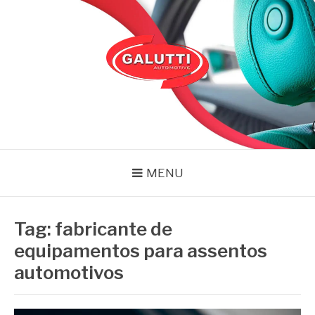
Pular
para
o
conteúdo
GALUTTI
Blog – Galutti
MENU
Tag:
fabricante de
equipamentos para assentos
automotivos