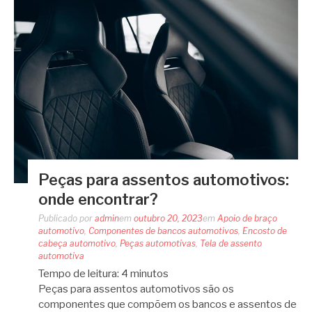
Peças para assentos automotivos:
onde encontrar?
Publicado por
admin
em
outubro 20, 2023
em
Apoio de braço
automotivo
,
Componentes de bancos automotivos
,
Encosto de
cabeça automotivo
,
Peças automotivas
,
Tela de assento
automotiva
Tempo de leitura:
4
minutos
Peças para assentos automotivos são os
componentes que compõem os bancos e assentos de