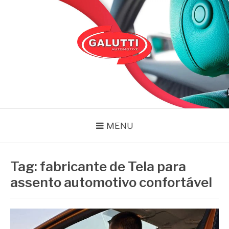
Pular
para
o
conteúdo
GALUTTI
Blog – Galutti
MENU
Tag:
fabricante de Tela para
assento automotivo confortável