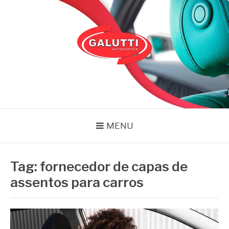
Pular
para
o
conteúdo
GALUTTI
Blog – Galutti
MENU
Tag:
fornecedor de capas de
assentos para carros