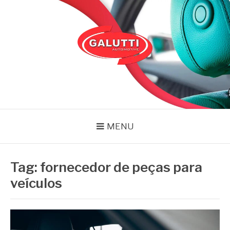
Pular
para
o
conteúdo
GALUTTI
Blog – Galutti
MENU
Tag:
fornecedor de peças para
veículos