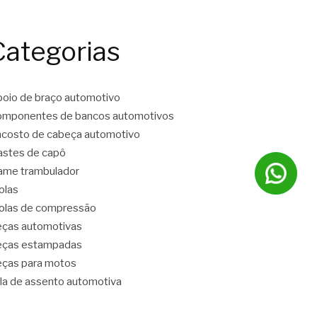
Categorias
oio de braço automotivo
mponentes de bancos automotivos
costo de cabeça automotivo
stes de capô
ame trambulador
olas
las de compressão
ças automotivas
eças estampadas
ças para motos
la de assento automotiva