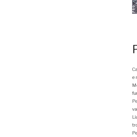
Ca
e 
Mo
fu
Pe
va
Li
tr
Pe