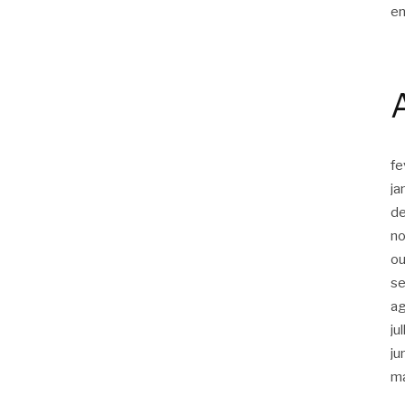
en
fe
ja
d
n
ou
s
a
ju
ju
m