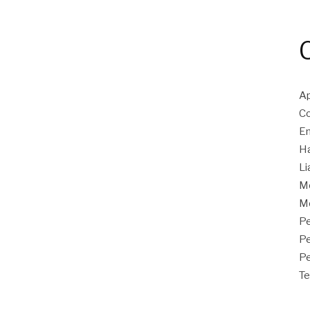
Ap
Co
En
Ha
Li
M
Mo
Pe
P
Pe
Te