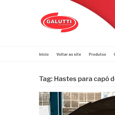
Pular
para
o
conteúdo
GALUTTI
Blog – Galutti
Início
Voltar ao site
Produtos
Tag:
Hastes para capô d