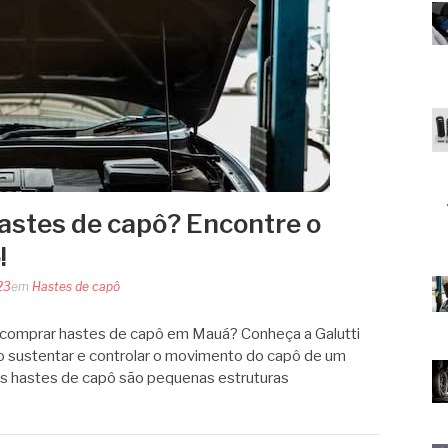
stes de capô? Encontre o
!
23
em
Hastes de capô
a comprar hastes de capô em Mauá? Conheça a Galutti
o sustentar e controlar o movimento do capô de um
 as hastes de capô são pequenas estruturas