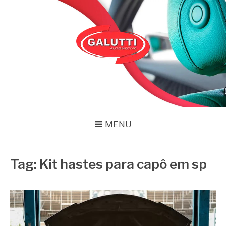
Pular
para
o
conteúdo
GALUTTI
Blog – Galutti
MENU
Tag:
Kit hastes para capô em sp