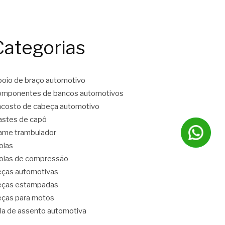
Categorias
oio de braço automotivo
mponentes de bancos automotivos
costo de cabeça automotivo
stes de capô
ame trambulador
olas
las de compressão
ças automotivas
eças estampadas
ças para motos
la de assento automotiva