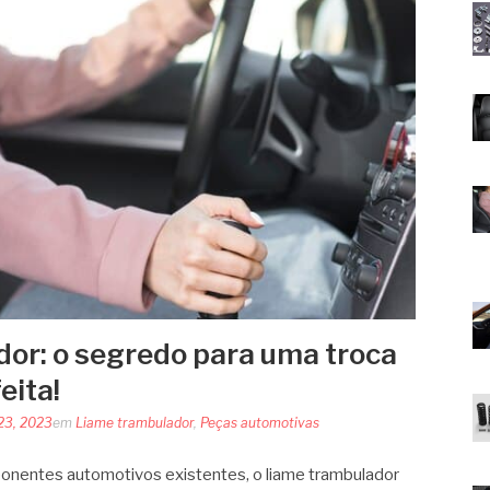
or: o segredo para uma troca
eita!
23, 2023
em
Liame trambulador
,
Peças automotivas
onentes automotivos existentes, o liame trambulador