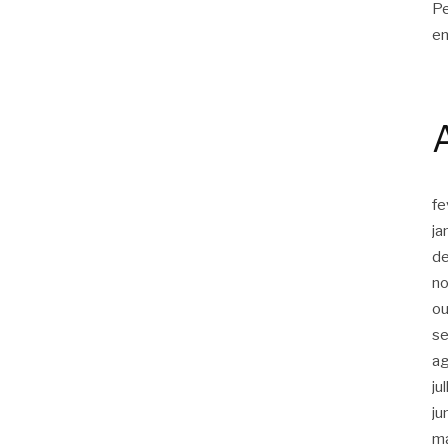
Pe
en
fe
ja
d
n
ou
s
a
ju
ju
m