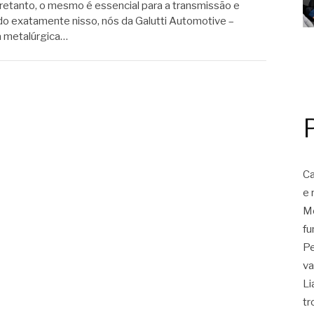
retanto, o mesmo é essencial para a transmissão e
do exatamente nisso, nós da Galutti Automotive –
a metalúrgica…
Ca
e 
Mo
fu
Pe
va
Li
tr