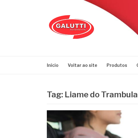
Pular
para
o
conteúdo
GALUTTI
Blog – Galutti
Início
Voltar ao site
Produtos
Tag:
Liame do Trambul