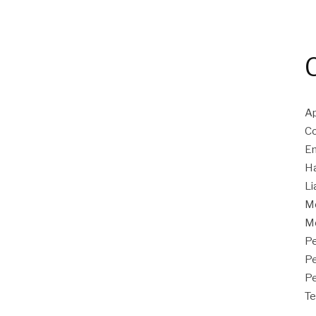
Ap
Co
En
Ha
Li
M
Mo
Pe
P
Pe
Te