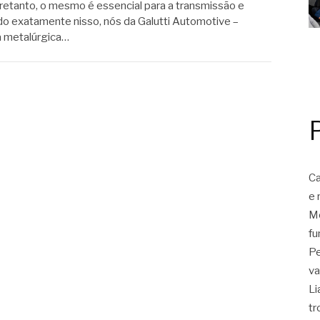
retanto, o mesmo é essencial para a transmissão e
do exatamente nisso, nós da Galutti Automotive –
a metalúrgica…
Ca
e 
Mo
fu
Pe
va
Li
tr