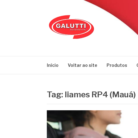
Pular
para
o
conteúdo
GALUTTI
Blog – Galutti
Início
Voltar ao site
Produtos
Tag:
liames RP4 (Mauá)