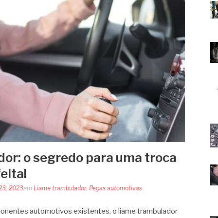
or: o segredo para uma troca
eita!
23, 2023
em
Liame trambulador
,
Peças automotivas
onentes automotivos existentes, o liame trambulador