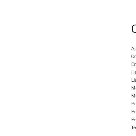
Ap
Co
En
Ha
Li
M
Mo
Pe
P
Pe
Te