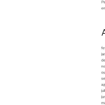
Pe
en
fe
ja
d
n
ou
s
a
ju
ju
m