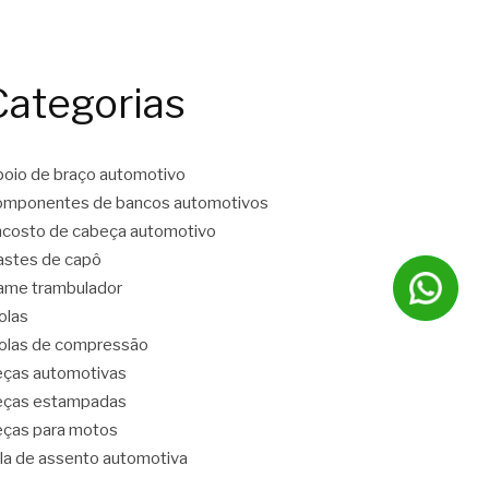
Categorias
oio de braço automotivo
mponentes de bancos automotivos
costo de cabeça automotivo
stes de capô
ame trambulador
olas
las de compressão
ças automotivas
eças estampadas
ças para motos
la de assento automotiva